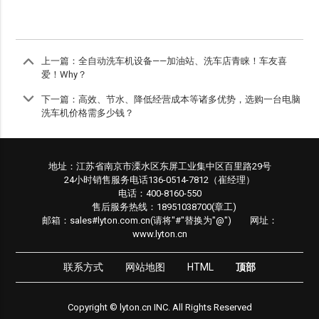
上一篇：
全自动洗车机设备——加油站、洗车店青睐！车友喜
爱！Why？
下一篇：
高效、节水、降低经营成本等诸多优势，选购一台电脑
洗车机价格需多少钱？
地址：江苏省南京市溧水区东屏工业集中区百里路29号
24小时销售服务电话136-0514-7812（崔经理）
电话：400-8160-550
售后服务热线：18951038700(章工)
邮箱：sales#lyton.com.cn(请将"#"替换为"@") 网址：
www.lyton.cn
联系方式
网站地图
HTML
顶部
Copyright © lyton.cn INC. All Rights Reserved