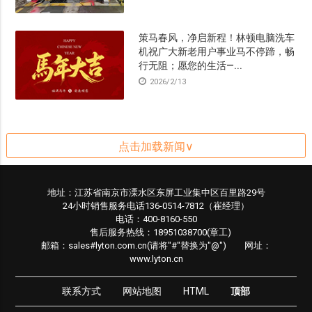
策马春风，净启新程！林顿电脑洗车
机祝广大新老用户事业马不停蹄，畅
行无阻；愿您的生活—...
2026/2/13
南京洗车机厂家林顿自动化FX-11系
列隧道式电脑洗车机，结构轻盈坚
固、外观新颖大气
2026/1/29
地址：江苏省南京市溧水区东屏工业集中区百里路29号
24小时销售服务电话136-0514-7812（崔经理）
“林顿”FX11系列电脑洗车机，助力城
电话：400-8160-550
市汽车服务智能化升级
售后服务热线：18951038700(章工)
2026/1/18
邮箱：sales#lyton.com.cn(请将"#"替换为"@") 网址：
www.lyton.cn
联系方式
网站地图
HTML
顶部
新年新程，净启焕然，林顿电脑洗车
机祝您元旦快乐！