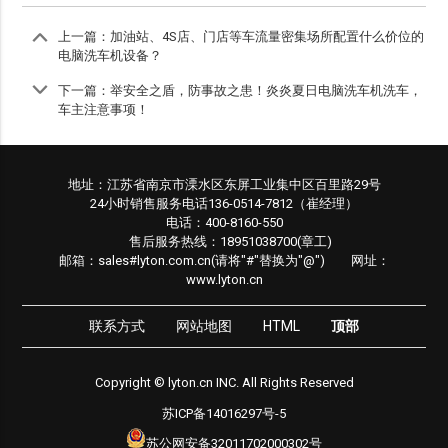
上一篇：
加油站、4S店、门店等车流量密集场所配置什么价位的
电脑洗车机设备？
下一篇：
举安全之盾，防事故之患！炎炎夏日电脑洗车机洗车，
车主注意事项！
地址：江苏省南京市溧水区东屏工业集中区百里路29号
24小时销售服务电话136-0514-7812（崔经理）
电话：400-8160-550
售后服务热线：18951038700(章工)
邮箱：sales#lyton.com.cn(请将"#"替换为"@") 网址：
www.lyton.cn
联系方式
网站地图
HTML
顶部
Copyright © lyton.cn INC. All Rights Reserved
苏ICP备14016297号-5
苏公网安备32011702000302号