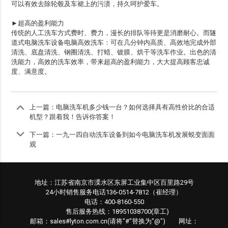
可以有效去除轮毂及车裙上的污渍，持久呵护爱车。
►超高的盈利能力
传统的人工洗车方式费时、费力，漫长的排队等待更是消磨耐心。而隧
道式电脑洗车设备电脑高效洗车：可在几分钟内高质、高效地完成外部
清洗、底盘清洗、钢圈清洗、打蜡、镀膜、烘干等洗车作业。出色的清
洗能力，高效的洗车效率，带来超高的盈利能力，大大提高顾客忠诚
度、满意度。
上一篇：
电脑洗车机多少钱一台？如何选择具有高性价比的合适
机型？跟着我！告诉你答案！
下一篇：
一九一四自动洗车设备到如今电脑洗车机发展蜕变面面
观
地址：江苏省南京市溧水区东屏工业集中区百里路29号
24小时销售服务电话136-0514-7812（崔经理）
电话：400-8160-550
售后服务热线：18951038700(章工)
邮箱：sales#lyton.com.cn(请将"#"替换为"@") 网址：