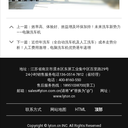
上一篇：
效率高、体验好、效益增及环保加持！未来洗车新势力
——电脑洗车机
下一篇：
近些年洗车（全自动洗车机及人工洗车）成本走势分
析！人工费用激增，电脑洗车机优势逐年递增
地址：江苏省南京市溧水区东屏工业集中区百里路29号
24小时销售服务电话136-0514-7812（崔经理）
电话：400-8160-550
售后服务热线：18951038700(章工)
邮箱：sales#lyton.com.cn(请将"#"替换为"@") 网址：
www.lyton.cn
联系方式
网站地图
HTML
顶部
Copyright © lyton.cn INC. All Rights Reserved